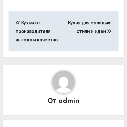
Навигация
Кухни от
Кухня для молодых:
по
производителя:
стили и идеи
записям
выгода и качество
От
admin