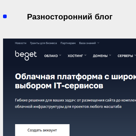
Перейти
к
Разносторонний блог
содержимому