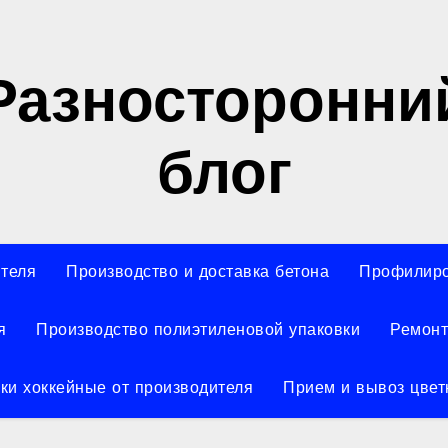
Разносторонни
блог
ителя
Производство и доставка бетона
Профилиро
я
Производство полиэтиленовой упаковки
Ремонт
ки хоккейные от производителя
Прием и вывоз цвет