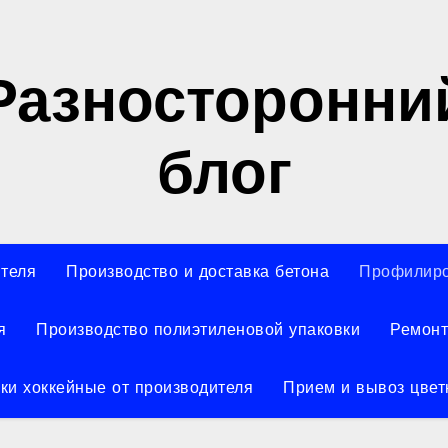
Разносторонни
блог
ителя
Производство и доставка бетона
Профилиро
я
Производство полиэтиленовой упаковки
Ремонт
ки хоккейные от производителя
Прием и вывоз цвет