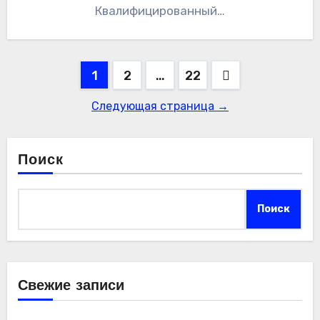
Квалифицированный…
Пагинация
1
2
…
22
записей
Следующая страница →
Поиск
Поиск
Свежие записи