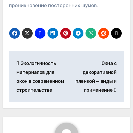
проникновение посторонних шумов.
Навигация
Экологичность
Окна с
по
материалов для
декоративной
записям
окон в современном
пленкой — виды и
строительстве
применение