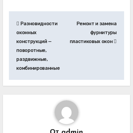
Навигация
Разновидности
Ремонт и замена
по
оконных
фурнитуры
записям
конструкций —
пластиковых окон
поворотные,
раздвижные,
комбинированные
От
admin