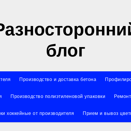
Разносторонни
блог
ителя
Производство и доставка бетона
Профилиро
я
Производство полиэтиленовой упаковки
Ремонт
ки хоккейные от производителя
Прием и вывоз цвет