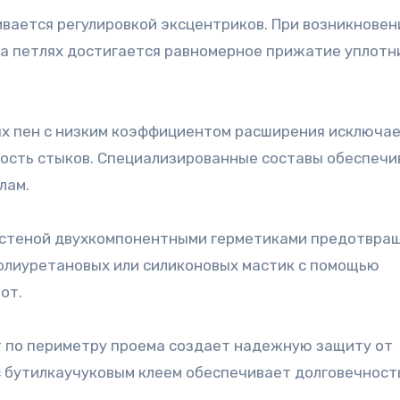
ивается регулировкой эксцентриков. При возникновен
на петлях достигается равномерное прижатие уплотн
х пен с низким коэффициентом расширения исключа
ость стыков. Специализированные составы обеспеч
лам.
 стеной двухкомпонентными герметиками предотвра
полиуретановых или силиконовых мастик с помощью
от.
т по периметру проема создает надежную защиту от
с бутилкаучуковым клеем обеспечивает долговечност