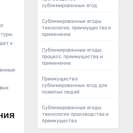
сублимированных ягод
Сублимированные ягоды:
ог
технология, преимущества и
итуры
применение
дет к
Сублимированные ягоды:
процесс, преимущества и
применение
менные
Преимущества
сублимированных ягод для
овых
пожилых людей
Сублимированные ягоды:
ния
технология производства и
преимущества