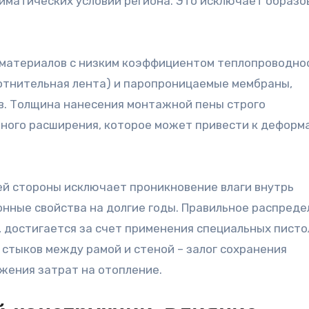
иматических условий региона. Это исключает образо
материалов с низким коэффициентом теплопроводно
отнительная лента) и паропроницаемые мембраны,
в. Толщина нанесения монтажной пены строго
чного расширения, которое может привести к деформ
ей стороны исключает проникновение влаги внутрь
онные свойства на долгие годы. Правильное распред
, достигается за счет применения специальных пист
 стыков между рамой и стеной – залог сохранения
жения затрат на отопление.