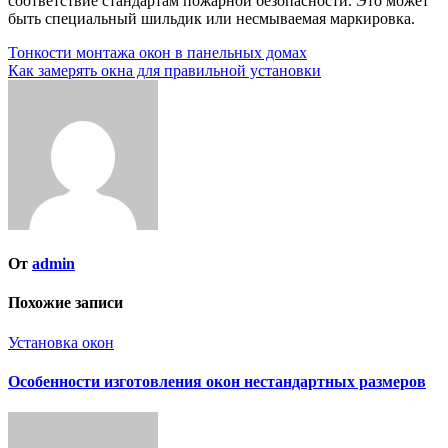
соответствие стандартам пожарной безопасности. Это может
быть специальный шильдик или несмываемая маркировка.
Навигация
Тонкости монтажа окон в панельных домах
Как замерять окна для правильной установки
по
записям
От
admin
Похожие записи
Установка окон
Особенности изготовления окон нестандартных размеров