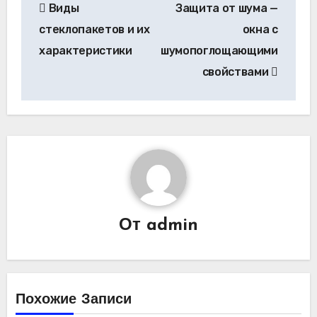
Виды
Защита от шума —
по
стеклопакетов и их
окна с
записям
характеристики
шумопоглощающими
свойствами
От
admin
Похожие Записи