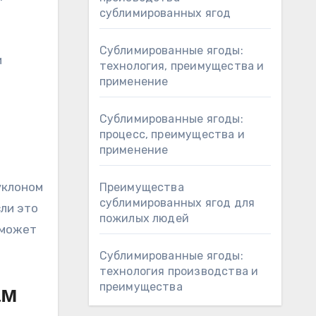
сублимированных ягод
Сублимированные ягоды:
и
технология, преимущества и
применение
Сублимированные ягоды:
процесс, преимущества и
применение
уклоном
Преимущества
сублимированных ягод для
ли это
пожилых людей
 может
Сублимированные ягоды:
технология производства и
преимущества
ам