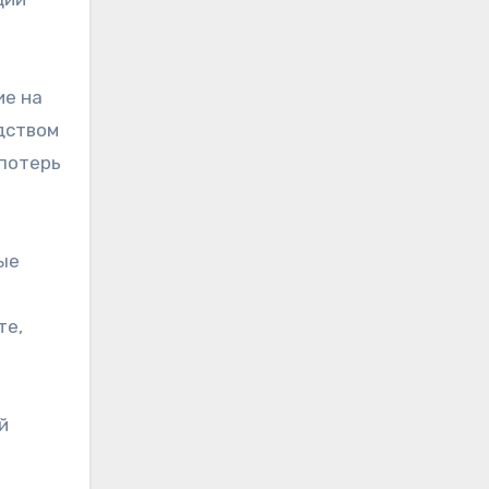
ие на
дством
потерь
вые
те,
й