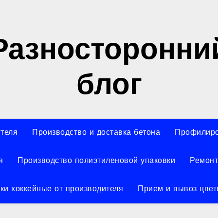
Разносторонни
блог
ителя
Производство и доставка бетона
Профилиро
я
Производство полиэтиленовой упаковки
Ремонт
ки хоккейные от производителя
Прием и вывоз цвет