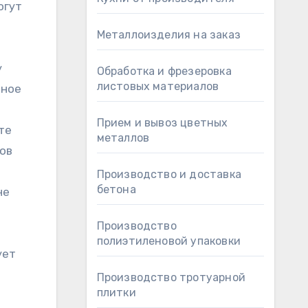
огут
Металлоизделия на заказ
у
Обработка и фрезеровка
листовых материалов
чное
Прием и вывоз цветных
те
металлов
ов
Производство и доставка
бетона
не
Производство
полиэтиленовой упаковки
ует
Производство тротуарной
плитки