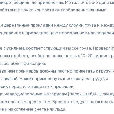
 микротрещины до применения. Металлические цепи м
бработайте точки контакта антиобледенительными
и деревянные прокладки между слоями груза и межд
т сцепление и предотвращают продольное или попере
 с усилием, соответствующим массе груза. Проверяй
валы пробега, особенно после первых 10-20 километр
, ослабляя фиксацию.
ва или полимеров должны плотно прилегать к грузу, 
я влагой, может примерзнуть к металлу, затрудняя
ухих пород или защитных прослоек.
и мелкодисперсные материалы (песок, щебень) след
под плотным брезентом. Брезент следует натягивать
е и накопление снега или льда.