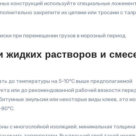
ных конструкций используйте специальные ложемен
полнительно закрепите их цепями или тросами с тал
иски при перемещении грузов в морозный период.
и жидких растворов и смес
ать до температуры на 5-10°C выше предполагаемой
кта или до рекомендованной рабочей вязкости пере
к битумные эмульсии или некоторые виды клеев, это м
-80°C.
ны с многослойной изоляцией, минимальная толщина
граничить теплопотери. Внутренний слой такой изоля