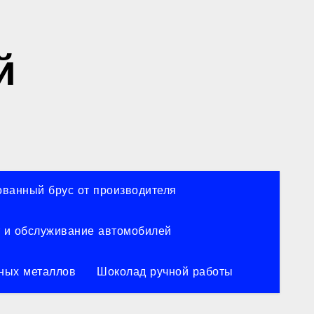
й
ванный брус от производителя
 и обслуживание автомобилей
ных металлов
Шоколад ручной работы