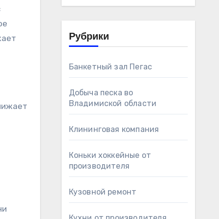
с
ое
Рубрики
жает
Банкетный зал Пегас
Добыча песка во
Владимиской области
снижает
Клининговая компания
Коньки хоккейные от
производителя
Кузовной ремонт
ни
Кухни от производителя