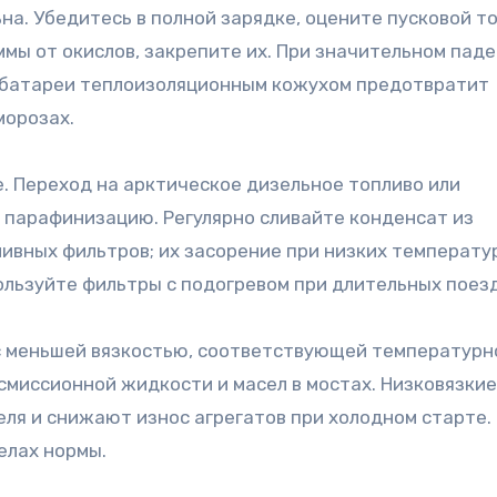
а. Убедитесь в полной зарядке, оцените пусковой то
мы от окислов, закрепите их. При значительном пад
 батареи теплоизоляционным кожухом предотвратит
морозах.
. Переход на арктическое дизельное топливо или
 парафинизацию. Регулярно сливайте конденсат из
ливных фильтров; их засорение при низких температу
ользуйте фильтры с подогревом при длительных поезд
 с меньшей вязкостью, соответствующей температурн
смиссионной жидкости и масел в мостах. Низковязкие
еля и снижают износ агрегатов при холодном старте.
елах нормы.