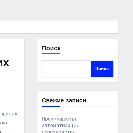
Поиск
их
Поиск
Свежие записи
в шинах
Преимущества
уха
автоматизации
я
производства