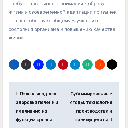
требует постоянного внимания к образу
жизни и своевременной адаптации привычек,
что способствует общему улучшению
состояния организма и повышению качества
жизни․
Навигация
Польза ягод для
Сублимированные
по
здоровья печени и
ягоды: технология
записям
их влияние на
производства и
функции органа
преимущества