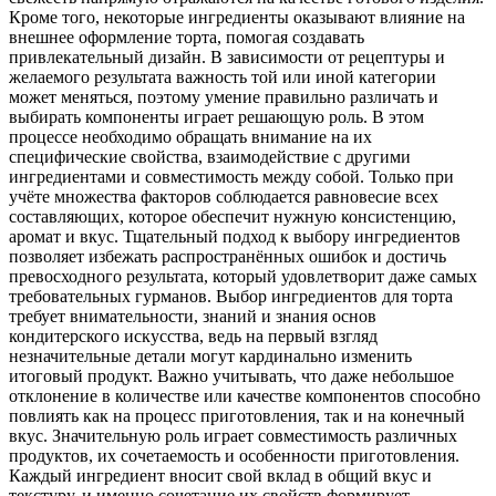
Кроме того, некоторые ингредиенты оказывают влияние на
внешнее оформление торта, помогая создавать
привлекательный дизайн. В зависимости от рецептуры и
желаемого результата важность той или иной категории
может меняться, поэтому умение правильно различать и
выбирать компоненты играет решающую роль. В этом
процессе необходимо обращать внимание на их
специфические свойства, взаимодействие с другими
ингредиентами и совместимость между собой. Только при
учёте множества факторов соблюдается равновесие всех
составляющих, которое обеспечит нужную консистенцию,
аромат и вкус. Тщательный подход к выбору ингредиентов
позволяет избежать распространённых ошибок и достичь
превосходного результата, который удовлетворит даже самых
требовательных гурманов. Выбор ингредиентов для торта
требует внимательности, знаний и знания основ
кондитерского искусства, ведь на первый взгляд
незначительные детали могут кардинально изменить
итоговый продукт. Важно учитывать, что даже небольшое
отклонение в количестве или качестве компонентов способно
повлиять как на процесс приготовления, так и на конечный
вкус. Значительную роль играет совместимость различных
продуктов, их сочетаемость и особенности приготовления.
Каждый ингредиент вносит свой вклад в общий вкус и
текстуру, и именно сочетание их свойств формирует