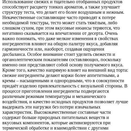
Использование свежих и тщательно отобранных продуктов
способствует расцвету тонких ароматов, а также улучшает
структуру теста, что делает его более воздушным и нежным.
Некачественные составляющие часто приводят к потере
необходимой текстуры, тесто может стать тяжёлым, либо
слишком сухим, при этом вкусовые нюансы теряются, что
негативно сказывается на впечатлении от десерта. Очень
важно понимать, что даже мелкие изменения в свойствах
ингредиентов влияют на общую палитру вкуса, добавляя
гармоничности или, наоборот, создавая ощущения
дисбаланса. Особое внимание стоит уделить свежести и
органолептическим показателям составляющих, поскольку
именно они представляют собой основу получаемого вкуса.
Кроме того, качество напрямую влияет на внешний вид торта:
свежие ингредиенты делают коржи более аппетитными, а
кремы – насыщенными и однородными, что в совокупности
придаёт изделию привлекательность с визуальной стороны. В
процессе приготовления ингредиенты подвергаются
различным режимам температуры и механического
воздействия, и качество исходных продуктов позволяет лучше
выдержать эти нагрузки без потери изначальных
характеристик. Высококачественные составные части
содержат больше природных питательных веществ и
вкусовых компонентов, которые активизируются при
термической обработке и взаимодействии с другими