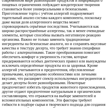
современном мире разнообразие продуктов и информации о
пищевых ограничениях побуждает кондитерские творения
становиться более универсальными и безопасными.
Приготовление торта с учётом аллергий подразумевает
тщательный анализ состава каждого компонента, поскольку
даже малая доля аллергенного вещества может
спровоцировать серьёзные последствия. Учитываются как
широко распространённые аллергены, так и менее очевидные
элементы, которые способны вызвать негативную реакцию
организма. Важно не только заменить традиционные
ингредиенты на безопасные аналоги, но и сохранять вкусовые
качества и текстуру десерта, что требует знания специфики
работы с альтернативами. Такие преобразования помогают
обеспечить комфорт и уверенность гостям, которые
придерживаются особых диетических правил или вынуждены
исключать определённые продукты из-за здоровья. Кроме
аллергий учитываются и предпочтения, обусловленные
привычками, культурными особенностями или личными
вкусами, что расширяет спектр используемых ингредиентов и
делает десерты более разнообразными. Некоторые
предпочитают избегать продуктов животного происхождения,
другие отдают предпочтение натуральным и органическим
составляющим, что отражается на выборе заменителей и
вспомогательных компонентов. Эти факторы требуют
гибкости в подборе сырья и творческого подхода для создания