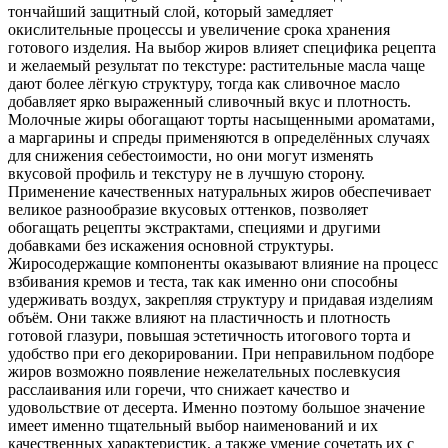
тончайший защитный слой, который замедляет
окислительные процессы и увеличение срока хранения
готового изделия. На выбор жиров влияет специфика рецепта
и желаемый результат по текстуре: растительные масла чаще
дают более лёгкую структуру, тогда как сливочное масло
добавляет ярко выраженный сливочный вкус и плотность.
Молочные жиры обогащают торты насыщенными ароматами,
а маргарины и спреды применяются в определённых случаях
для снижения себестоимости, но они могут изменять
вкусовой профиль и текстуру не в лучшую сторону.
Применение качественных натуральных жиров обеспечивает
великое разнообразие вкусовых оттенков, позволяет
обогащать рецепты экстрактами, специями и другими
добавками без искажения основной структуры.
Жиросодержащие компоненты оказывают влияние на процесс
взбивания кремов и теста, так как именно они способны
удерживать воздух, закрепляя структуру и придавая изделиям
объём. Они также влияют на пластичность и плотность
готовой глазури, повышая эстетичность итогового торта и
удобство при его декорировании. При неправильном подборе
жиров возможно появление нежелательных послевкусия
расслаивания или горечи, что снижает качество и
удовольствие от десерта. Именно поэтому большое значение
имеет именно тщательный выбор наименований и их
качественных характеристик, а также умение сочетать их с