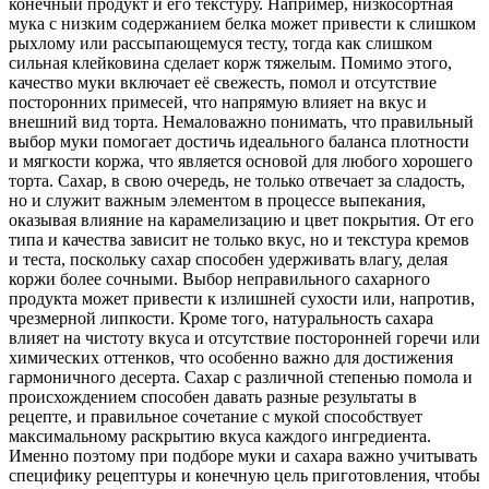
конечный продукт и его текстуру. Например, низкосортная
мука с низким содержанием белка может привести к слишком
рыхлому или рассыпающемуся тесту, тогда как слишком
сильная клейковина сделает корж тяжелым. Помимо этого,
качество муки включает её свежесть, помол и отсутствие
посторонних примесей, что напрямую влияет на вкус и
внешний вид торта. Немаловажно понимать, что правильный
выбор муки помогает достичь идеального баланса плотности
и мягкости коржа, что является основой для любого хорошего
торта. Сахар, в свою очередь, не только отвечает за сладость,
но и служит важным элементом в процессе выпекания,
оказывая влияние на карамелизацию и цвет покрытия. От его
типа и качества зависит не только вкус, но и текстура кремов
и теста, поскольку сахар способен удерживать влагу, делая
коржи более сочными. Выбор неправильного сахарного
продукта может привести к излишней сухости или, напротив,
чрезмерной липкости. Кроме того, натуральность сахара
влияет на чистоту вкуса и отсутствие посторонней горечи или
химических оттенков, что особенно важно для достижения
гармоничного десерта. Сахар с различной степенью помола и
происхождением способен давать разные результаты в
рецепте, и правильное сочетание с мукой способствует
максимальному раскрытию вкуса каждого ингредиента.
Именно поэтому при подборе муки и сахара важно учитывать
специфику рецептуры и конечную цель приготовления, чтобы