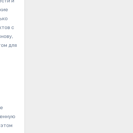
ести и
ские
ько
ктов с
нову,
том для
ые
щенную
 этом