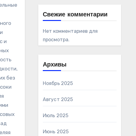
тельные
Свежие комментарии
ного
Нет комментариев для
и
просмотра.
с и
ьных
ность
Архивы
дкости,
их без
Ноябрь 2025
 соки
ля
Август 2025
ими
усовых
Июль 2025
над
Июнь 2025
еляя