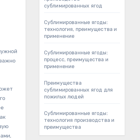
сублимированных ягод
Сублимированные ягоды:
технология, преимущества и
применение
нужной
Сублимированные ягоды:
процесс, преимущества и
 важно
применение
Преимущества
может
сублимированных ягод для
пожилых людей
го
ее
Сублимированные ягоды:
ак
технология производства и
овую
преимущества
ами,