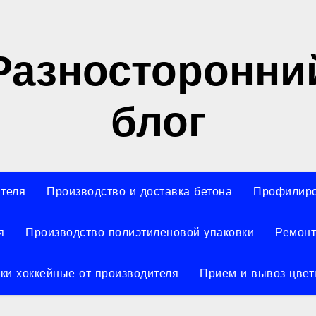
Разносторонни
блог
ителя
Производство и доставка бетона
Профилиро
я
Производство полиэтиленовой упаковки
Ремонт
ки хоккейные от производителя
Прием и вывоз цвет