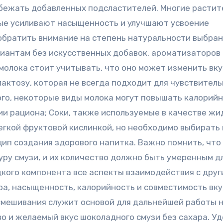
збежать добавленных подсластителей. Многие расти
ые усиливают насыщенность и улучшают усвоение
братить внимание на степень натуральности выбран
иантам без искусственных добавок, ароматизаторов 
молока стоит учитывать, что оно может изменить вку
актозу, которая не всегда подходит для чувствител
того, некоторые виды молока могут повышать калорий
ии рациона; Соки, также используемые в качестве жи
егкой фруктовой кислинкой, но необходимо выбирать 
ип создания здорового напитка. Важно помнить, что
уру смузи, и их количество должно быть умеренным д
дкого компонента все аспекты взаимодействия с друг
а, насыщенность, калорийность и совместимость вк
 смешивания служит основой для дальнейшей работы 
о и желаемый вкус шоколадного смузи без сахара. Уд