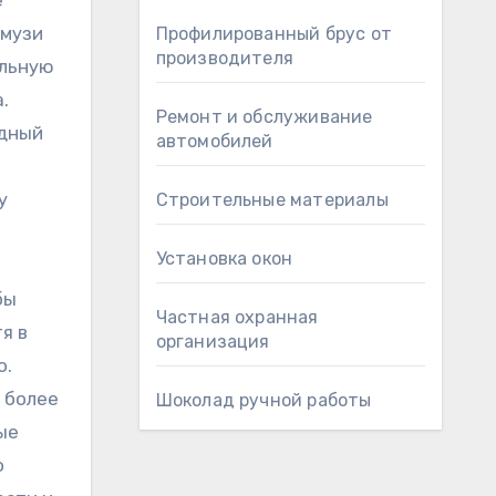
е
смузи
Профилированный брус от
производителя
альную
.
Ремонт и обслуживание
адный
автомобилей
у
Строительные материалы
Установка окон
т
бы
Частная охранная
я в
организация
о.
о более
Шоколад ручной работы
ые
о