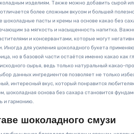
околадным изделиям. Также можно добавить сырой ил
отличается более сложным вкусом и большей полезн
е шоколадные пасты и кремы на основе какао без сах
вечающим за мягкость и насыщенность напитка. Важн
астителями и консервантами, которые могут негатив
и. Иногда для усиления шоколадного букета применя
ица, но в базовой части остаётся именно какао как г
исходного сырья, ведь только натуральный какао-пр
выбор данных ингредиентов позволяет не только изб
нный, интересный вкус, который понравится любителя
ом, шоколадная основа без сахара становится фунда
ь и гармонию.
таве шоколадного смузи