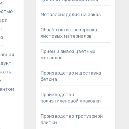
и
остью
Металлоизделия на заказ
ара
о
Обработка и фрезеровка
листовых материалов
но
ют
Прием и вывоз цветных
лавная
металлов
одукт
ежать
Производство и доставка
бетона
м
ментом
Производство
полиэтиленовой упаковки
Производство тротуарной
плитки