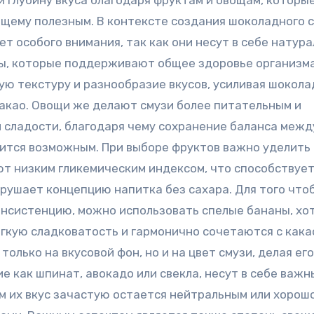
 глубину вкуса благодаря фруктам и овощам, которы
щему полезным. В контексте создания шоколадного 
т особого внимания, так как они несут в себе натур
ты, которые поддерживают общее здоровье организма
ю текстуру и разнообразие вкусов, усиливая шокол
какао. Овощи же делают смузи более питательным и
 сладости, благодаря чему сохранение баланса межд
ится возможным. При выборе фруктов важно уделить
т низким гликемическим индексом, что способствуе
арушает концепцию напитка без сахара. Для того что
нсистенцию, можно использовать спелые бананы, хот
ягкую сладковатость и гармонично сочетаются с кака
лько на вкусовой фон, но и на цвет смузи, делая ег
 как шпинат, авокадо или свекла, несут в себе важн
м их вкус зачастую остается нейтральным или хорош