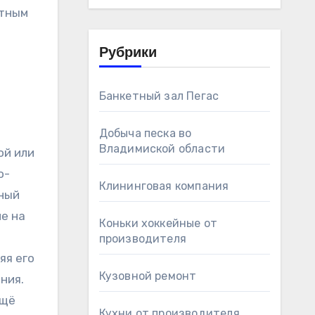
ятным
Рубрики
Банкетный зал Пегас
Добыча песка во
Владимиской области
ой или
о-
Клининговая компания
дный
е на
Коньки хоккейные от
производителя
яя его
Кузовной ремонт
ния.
ещё
Кухни от производителя