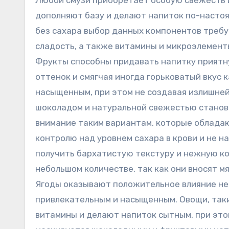
Любой смузи приобретает особую свежесть и
дополняют базу и делают напиток по-настоя
без сахара выбор данных компонентов требуе
сладость, а также витамины и микроэлемен
Фрукты способны придавать напитку приятну
оттенок и смягчая иногда горьковатый вкус 
насыщенным, при этом не создавая излишней
шоколадом и натуральной свежестью станов
внимание таким вариантам, которые обладаю
контролю над уровнем сахара в крови и не н
получить бархатистую текстуру и нежную ко
небольшом количестве, так как они вносят м
Ягоды оказывают положительное влияние не то
привлекательным и насыщенным. Овощи, такие
витамины и делают напиток сытным, при это