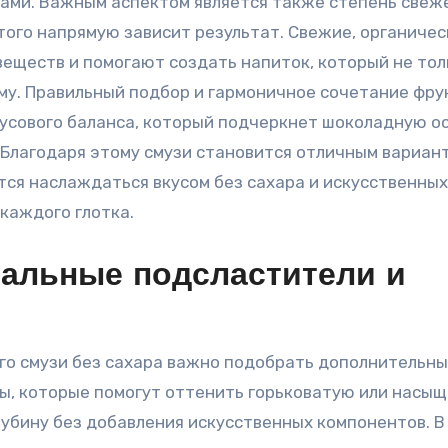
ами. Важным аспектом является также степень свеж
того напрямую зависит результат. Свежие, органиче
еществ и помогают создать напиток, который не тол
зму. Правильный подбор и гармоничное сочетание фру
усового баланса, который подчеркнет шоколадную ос
 Благодаря этому смузи становится отличным вариан
ится наслаждаться вкусом без сахара и искусственных
 каждого глотка.
альные подсластители и
го смузи без сахара важно подобрать дополнительн
ы, которые помогут оттенить горьковатую или насы
глубину без добавления искусственных компонентов. В