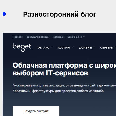
Перейти
к
Разносторонний блог
содержимому