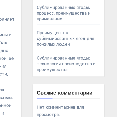
Сублимированные ягоды:
процесс, преимущества и
храняет
применение
Преимущества
ины и
сублимированных ягод для
бах
пожилых людей
одно
кой, её
Сублимированные ягоды:
технология производства и
ния.
преимущества
сти,
ля
Свежие комментарии
асным.
енной
Нет комментариев для
 и
просмотра.