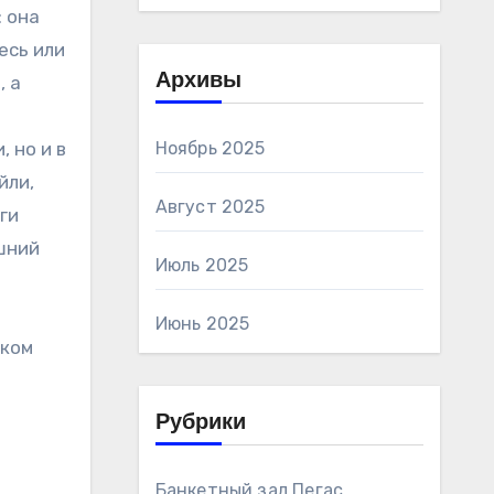
: она
есь или
Архивы
, а
 но и в
Ноябрь 2025
йли,
Август 2025
ги
шний
Июль 2025
Июнь 2025
оком
Рубрики
Банкетный зал Пегас