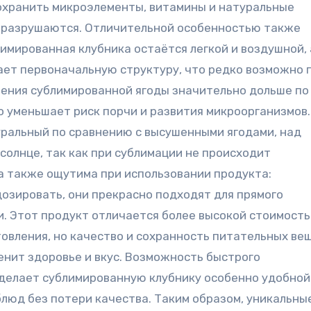
охранить микроэлементы, витамины и натуральные
о разрушаются. Отличительной особенностью также
лимированная клубника остаётся легкой и воздушной, 
ет первоначальную структуру, что редко возможно 
анения сублимированной ягоды значительно дольше по
о уменьшает риск порчи и развития микроорганизмов.
уральный по сравнению с высушенными ягодами, над
солнце, так как при сублимации не происходит
ца также ощутима при использовании продукта:
дозировать, они прекрасно подходят для прямого
. Этот продукт отличается более высокой стоимость
товления, но качество и сохранность питательных ве
енит здоровье и вкус. Возможность быстрого
 делает сублимированную клубнику особенно удобной
блюд без потери качества. Таким образом, уникальны