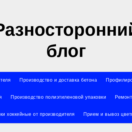
Разносторонни
блог
ителя
Производство и доставка бетона
Профилиро
я
Производство полиэтиленовой упаковки
Ремонт
ки хоккейные от производителя
Прием и вывоз цвет