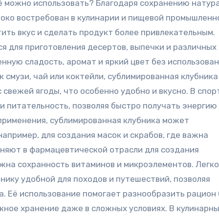
её можно использовать? Благодаря сохранению натур
роко востребован в кулинарии и пищевой промышленн
тить вкус и сделать продукт более привлекательным.
я для приготовления десертов, выпечки и различных
нную сладость, аромат и яркий цвет без использова
к смузи, чай или коктейли, сублимированная клубника
 свежей ягоды, что особенно удобно и вкусно. В спо
 и питательность, позволяя быстро получать энергию
применения, сублимированная клубника может
например, для создания масок и скрабов, где важна
еняют в фармацевтической отрасли для создания
ажна сохранность витаминов и микроэлементов. Легко
ику удобной для походов и путешествий, позволяя
а. Её использование помогает разнообразить рацион
жное хранение даже в сложных условиях. В кулинарн