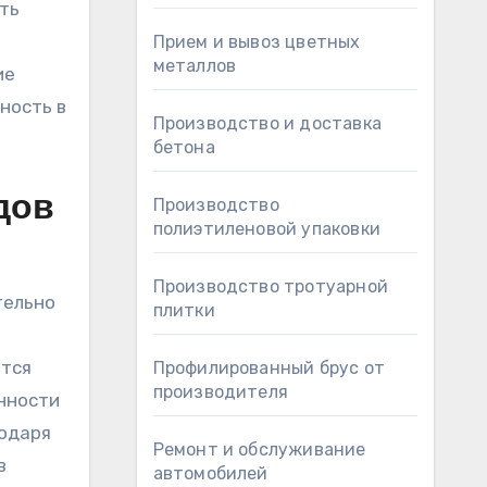
ть
Прием и вывоз цветных
металлов
ие
ность в
Производство и доставка
бетона
дов
Производство
полиэтиленовой упаковки
Производство тротуарной
тельно
плитки
ются
Профилированный брус от
производителя
нности
годаря
Ремонт и обслуживание
в
автомобилей