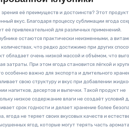
и зрения её преимуществ и достоинств? Этот продукт
нный вкус. Благодаря процессу сублимации ягода со
ет её привлекательной для различных применений.
лубнике остаются практически неизменными, а витам
количествах, что редко достижимо при других спосо
кт обладает очень низкой массой и объёмом, что выг
я затраты. При этом ягода становится лёгкой и хруп
то особенно важно для экспорта и длительного хране
ливает свою структуру и вкус при добавлении жидко
нии напитков, десертов и выпечки. Такой продукт не
ольку низкое содержание влаги не создаёт условий д
чивает срок годности и делает хранение более безоп
а, ягода не теряет своих вкусовых качеств и естеств
ысушенных ягод, которые могут терять часть аромата