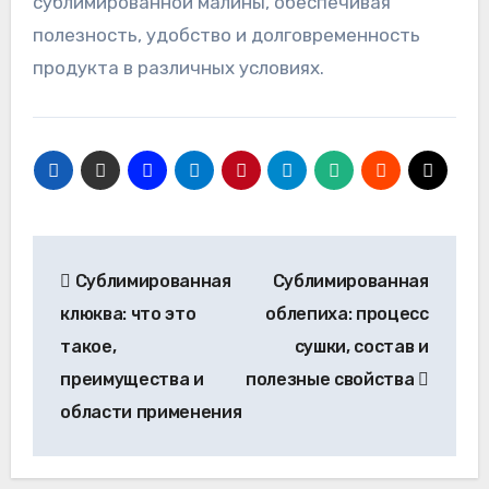
сублимированной малины, обеспечивая
полезность, удобство и долговременность
продукта в различных условиях.
Навигация
Сублимированная
Сублимированная
по
клюква: что это
облепиха: процесс
записям
такое,
сушки, состав и
преимущества и
полезные свойства
области применения