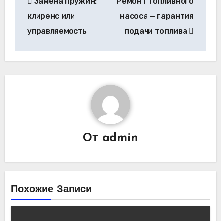
Замена пружин:
Ремонт топливного
по
клиренс или
насоса — гарантия
записям
управляемость
подачи топлива
От
admin
Похожие Записи