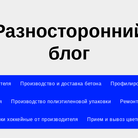
Разносторонни
блог
ителя
Производство и доставка бетона
Профилиро
я
Производство полиэтиленовой упаковки
Ремонт
ки хоккейные от производителя
Прием и вывоз цвет