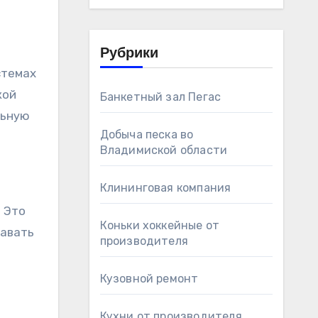
Рубрики
стемах
кой
Банкетный зал Пегас
льную
Добыча песка во
Владимиской области
Клининговая компания
 Это
Коньки хоккейные от
давать
производителя
Кузовной ремонт
Кухни от производителя