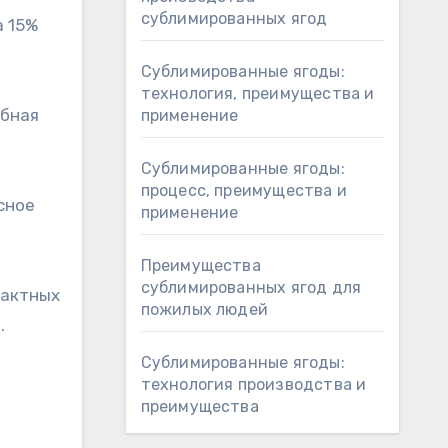
сублимированных ягод
а 15%
Сублимированные ягоды:
технология, преимущества и
обная
применение
Сублимированные ягоды:
процесс, преимущества и
сное
применение
Преимущества
сублимированных ягод для
пактных
пожилых людей
.
Сублимированные ягоды:
технология производства и
преимущества