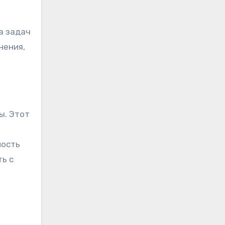
а задач
нения,
ы. Этот
ность
ь с