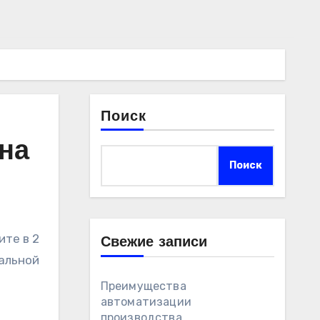
Поиск
на
Поиск
те в 2
Свежие записи
кальной
Преимущества
автоматизации
производства