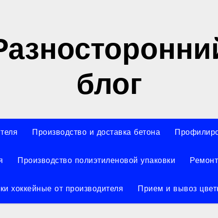
Разносторонни
блог
ителя
Производство и доставка бетона
Профилиро
я
Производство полиэтиленовой упаковки
Ремонт
ки хоккейные от производителя
Прием и вывоз цвет