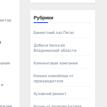
Рубрики
фактор
Банкетный зал Пегас
е
Добыча песка во
Владимиской области
вания
Клининговая компания
Коньки хоккейные от
производителя
 и
Кузовной ремонт
дации,
Кухни от производителя