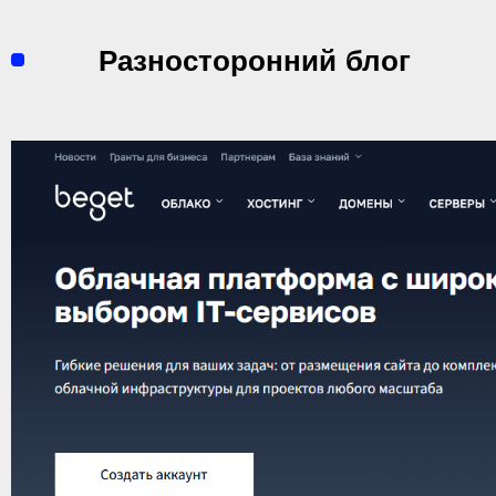
Перейти
к
Разносторонний блог
содержимому