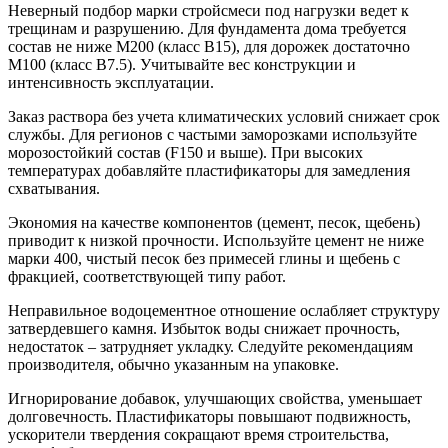
Неверный подбор марки стройсмеси под нагрузки ведет к
трещинам и разрушению. Для фундамента дома требуется
состав не ниже М200 (класс B15), для дорожек достаточно
М100 (класс B7.5). Учитывайте вес конструкции и
интенсивность эксплуатации.
Заказ раствора без учета климатических условий снижает срок
службы. Для регионов с частыми заморозками используйте
морозостойкий состав (F150 и выше). При высоких
температурах добавляйте пластификаторы для замедления
схватывания.
Экономия на качестве компонентов (цемент, песок, щебень)
приводит к низкой прочности. Используйте цемент не ниже
марки 400, чистый песок без примесей глины и щебень с
фракцией, соответствующей типу работ.
Неправильное водоцементное отношение ослабляет структуру
затвердевшего камня. Избыток воды снижает прочность,
недостаток – затрудняет укладку. Следуйте рекомендациям
производителя, обычно указанным на упаковке.
Игнорирование добавок, улучшающих свойства, уменьшает
долговечность. Пластификаторы повышают подвижность,
ускорители твердения сокращают время строительства,