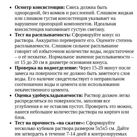
Осмотр консистенции:
Смесь должна быть
однородной, без комков и расслоений. Слишком жидкая
или слишком густая консистенция указывает на
нарушение пропорций компонентов. Идеальная
консистенция напоминает густую сметану.
Тест на расплываемость:
Сформируйте конус из
раствора. Аккуратно переверните его. Оцените степень
расплываемости. Слишком сильное расплывание
говорит об избыточном количестве воды, недостаточное
– о её нехватке. Нормальное значение расплываемости –
от 15 до 20 см в диаметре основания конуса.
Проверка на водоотделение:
Через 15-20 минут после
замеса на поверхности не должно быть заметного слоя
воды. Его наличие свидетельствует о неправильном
соотношении воды и цемента или использовании
некачественного цемента.
Оценка удобоукладываемости:
Раствор должен легко
распределяться по поверхности, заполняя все
углубления и не оставляя пустот. Проверить это можно,
нанеся небольшое количество раствора на кирпич или
блок.
Тест на прочность «на сжатие»:
Сформируйте
несколько кубиков раствора размером 5x5x5 см. Дайте
им затвердеть в течение 7-14 дней в контролируемых