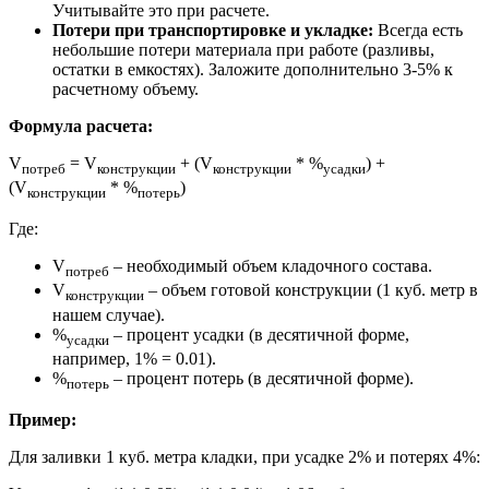
Учитывайте это при расчете.
Потери при транспортировке и укладке:
Всегда есть
небольшие потери материала при работе (разливы,
остатки в емкостях). Заложите дополнительно 3-5% к
расчетному объему.
Формула расчета:
V
= V
+ (V
* %
) +
потреб
конструкции
конструкции
усадки
(V
* %
)
конструкции
потерь
Где:
V
– необходимый объем кладочного состава.
потреб
V
– объем готовой конструкции (1 куб. метр в
конструкции
нашем случае).
%
– процент усадки (в десятичной форме,
усадки
например, 1% = 0.01).
%
– процент потерь (в десятичной форме).
потерь
Пример:
Для заливки 1 куб. метра кладки, при усадке 2% и потерях 4%: