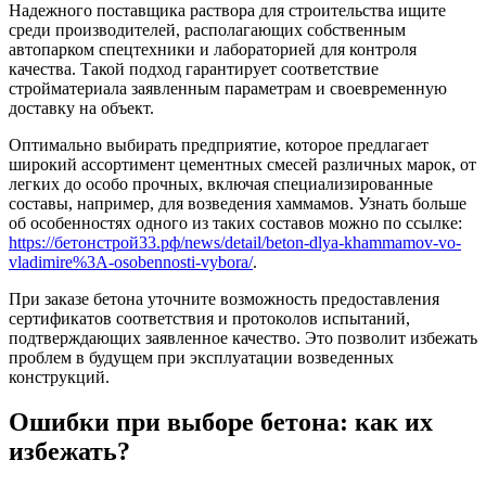
Надежного поставщика раствора для строительства ищите
среди производителей, располагающих собственным
автопарком спецтехники и лабораторией для контроля
качества. Такой подход гарантирует соответствие
стройматериала заявленным параметрам и своевременную
доставку на объект.
Оптимально выбирать предприятие, которое предлагает
широкий ассортимент цементных смесей различных марок, от
легких до особо прочных, включая специализированные
составы, например, для возведения хаммамов. Узнать больше
об особенностях одного из таких составов можно по ссылке:
https://бетонстрой33.рф/news/detail/beton-dlya-khammamov-vo-
vladimire%3A-osobennosti-vybora/
.
При заказе бетона уточните возможность предоставления
сертификатов соответствия и протоколов испытаний,
подтверждающих заявленное качество. Это позволит избежать
проблем в будущем при эксплуатации возведенных
конструкций.
Ошибки при выборе бетона: как их
избежать?