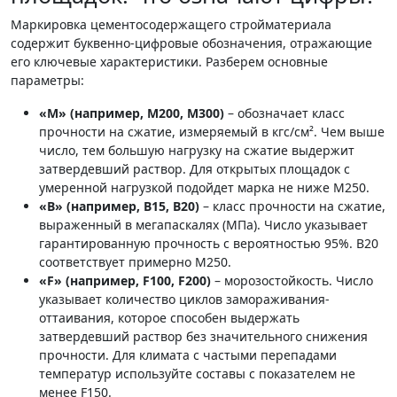
Маркировка цементосодержащего стройматериала
содержит буквенно-цифровые обозначения, отражающие
его ключевые характеристики. Разберем основные
параметры:
«М» (например, М200, М300)
– обозначает класс
прочности на сжатие, измеряемый в кгс/см². Чем выше
число, тем большую нагрузку на сжатие выдержит
затвердевший раствор. Для открытых площадок с
умеренной нагрузкой подойдет марка не ниже М250.
«В» (например, В15, В20)
– класс прочности на сжатие,
выраженный в мегапаскалях (МПа). Число указывает
гарантированную прочность с вероятностью 95%. В20
соответствует примерно М250.
«F» (например, F100, F200)
– морозостойкость. Число
указывает количество циклов замораживания-
оттаивания, которое способен выдержать
затвердевший раствор без значительного снижения
прочности. Для климата с частыми перепадами
температур используйте составы с показателем не
менее F150.