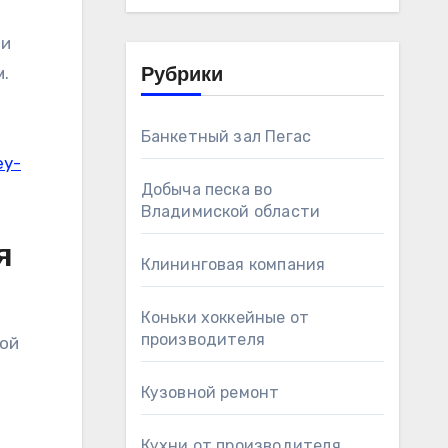
ии
.
Рубрики
Банкетный зал Пегас
ey-
Добыча песка во
Владимиской области
я
Клининговая компания
Коньки хоккейные от
производителя
дой
Кузовной ремонт
Кухни от производителя