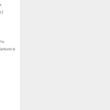
х
е)
ть
ально в