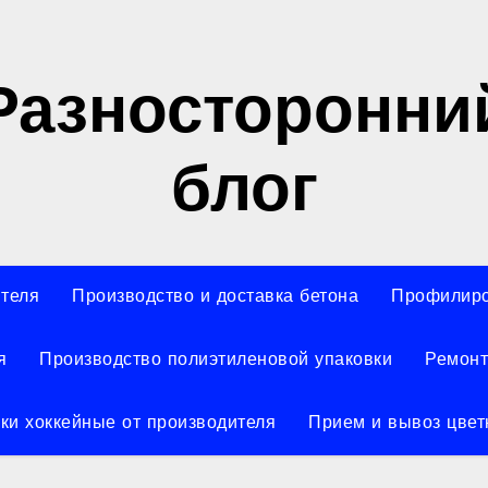
Разносторонни
блог
ителя
Производство и доставка бетона
Профилиро
я
Производство полиэтиленовой упаковки
Ремонт
ки хоккейные от производителя
Прием и вывоз цвет