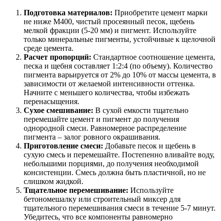
Подготовка материалов:
Приобретите цемент марки
не ниже М400, чистый просеянный песок, щебень
мелкой фракции (5-20 мм) и пигмент. Используйте
только минеральные пигменты, устойчивые к щелочной
среде цемента.
Расчет пропорций:
Стандартное соотношение цемента,
песка и щебня составляет 1:2:4 (по объему). Количество
пигмента варьируется от 2% до 10% от массы цемента, в
зависимости от желаемой интенсивности оттенка.
Начните с меньшего количества, чтобы избежать
перенасыщения.
Сухое смешивание:
В сухой емкости тщательно
перемешайте цемент и пигмент до получения
однородной смеси. Равномерное распределение
пигмента – залог ровного окрашивания.
Приготовление смеси:
Добавьте песок и щебень в
сухую смесь и перемешайте. Постепенно вливайте воду,
небольшими порциями, до получения необходимой
консистенции. Смесь должна быть пластичной, но не
слишком жидкой.
Тщательное перемешивание:
Используйте
бетономешалку или строительный миксер для
тщательного перемешивания смеси в течение 5-7 минут.
Убедитесь, что все компоненты равномерно