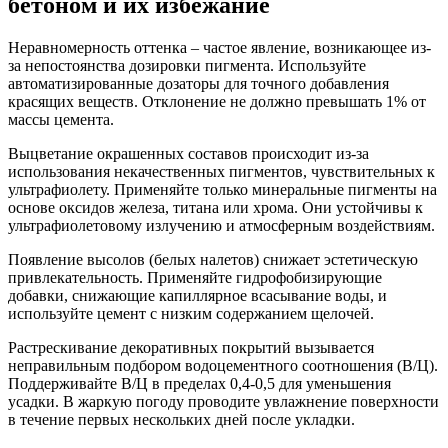
бетоном и их избежание
Неравномерность оттенка – частое явление, возникающее из-
за непостоянства дозировки пигмента. Используйте
автоматизированные дозаторы для точного добавления
красящих веществ. Отклонение не должно превышать 1% от
массы цемента.
Выцветание окрашенных составов происходит из-за
использования некачественных пигментов, чувствительных к
ультрафиолету. Применяйте только минеральные пигменты на
основе оксидов железа, титана или хрома. Они устойчивы к
ультрафиолетовому излучению и атмосферным воздействиям.
Появление высолов (белых налетов) снижает эстетическую
привлекательность. Применяйте гидрофобизирующие
добавки, снижающие капиллярное всасывание воды, и
используйте цемент с низким содержанием щелочей.
Растрескивание декоративных покрытий вызывается
неправильным подбором водоцементного соотношения (В/Ц).
Поддерживайте В/Ц в пределах 0,4-0,5 для уменьшения
усадки. В жаркую погоду проводите увлажнение поверхности
в течение первых нескольких дней после укладки.