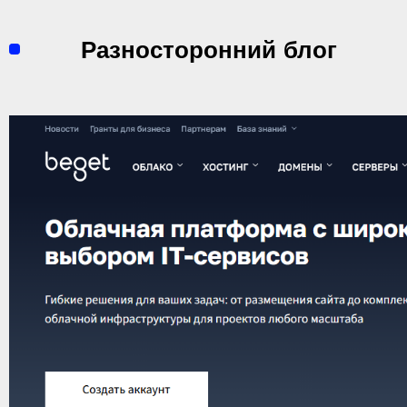
Перейти
к
Разносторонний блог
содержимому