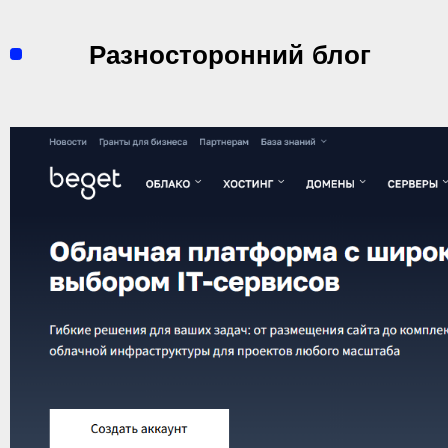
Перейти
к
Разносторонний блог
содержимому