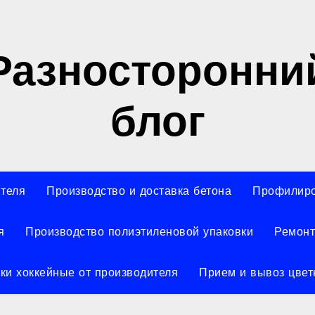
Разносторонни
блог
ителя
Производство и доставка бетона
Профилиро
я
Производство полиэтиленовой упаковки
Ремонт
ки хоккейные от производителя
Прием и вывоз цвет