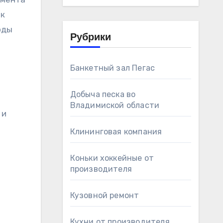
ок
оды
Рубрики
Банкетный зал Пегас
Добыча песка во
Владимиской области
 и
Клининговая компания
Коньки хоккейные от
производителя
Кузовной ремонт
Кухни от производителя