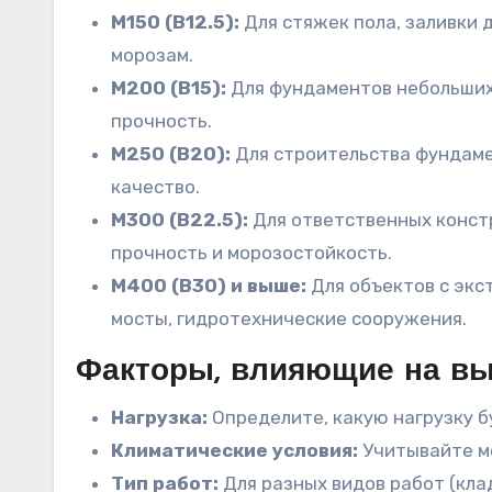
М150 (В12.5):
Для стяжек пола, заливки 
морозам.
М200 (В15):
Для фундаментов небольших
прочность.
М250 (В20):
Для строительства фундаме
качество.
М300 (В22.5):
Для ответственных конст
прочность и морозостойкость.
М400 (В30) и выше:
Для объектов с экс
мосты, гидротехнические сооружения.
Факторы, влияющие на вы
Нагрузка:
Определите, какую нагрузку б
Климатические условия:
Учитывайте мо
Тип работ:
Для разных видов работ (кла