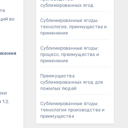
сублимированных ягод
ете
ций во
Сублимированные ягоды:
технология, преимущества и
применение
Сублимированные ягоды:
ижения
процесс, преимущества и
применение
Преимущества
сублимированных ягод для
пожилых людей
рки
1:2.
Сублимированные ягоды:
технология производства и
преимущества