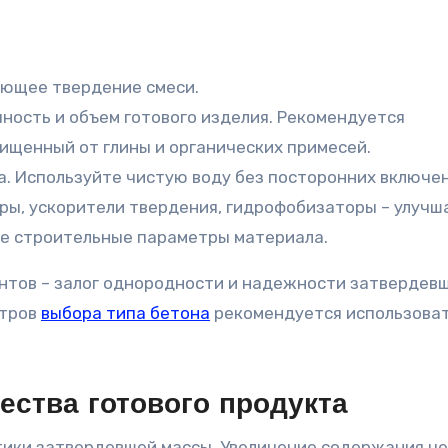
ющее твердение смеси.
ость и объем готового изделия. Рекомендуется
ищенный от глины и органических примесей.
. Используйте чистую воду без посторонних включен
ы, ускорители твердения, гидрофобизаторы – улуч
е строительные параметры материала.
тов – залог однородности и надежности затвердев
етров
выбора типа бетона
рекомендуется использова
ества готового продукта
тики затвердевшей массы. Увеличение содержания ц