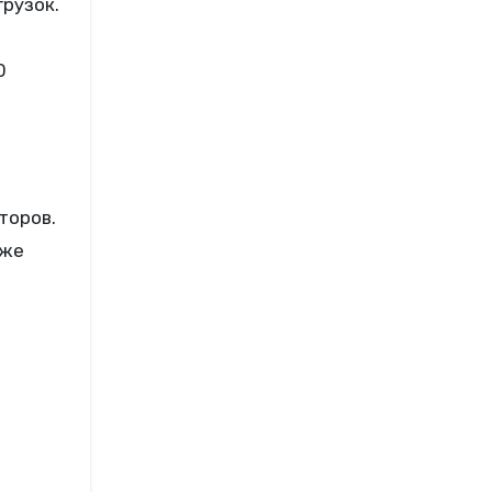
рузок.
0
торов.
кже