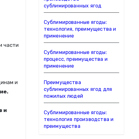
сублимированных ягод
Сублимированные ягоды:
технология, преимущества и
применение
и части
Сублимированные ягоды:
процесс, преимущества и
применение
щинам и
Преимущества
сублимированных ягод для
ие.
пожилых людей
в и
Сублимированные ягоды:
технология производства и
преимущества