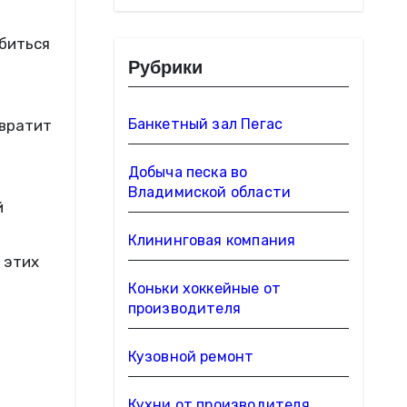
обиться
Рубрики
Банкетный зал Пегас
твратит
Добыча песка во
Владимиской области
й
Клининговая компания
 этих
Коньки хоккейные от
производителя
Кузовной ремонт
Кухни от производителя