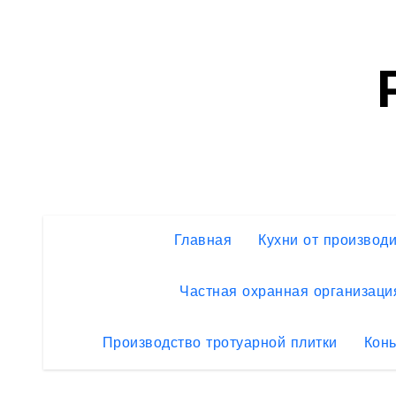
Перейти
к
содержимому
Главная
Кухни от производ
Частная охранная организаци
Производство тротуарной плитки
Конь