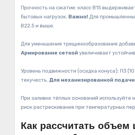
Прочность на сжатие: класс В15 выдерживает
бытовых нагрузок.
Важно!
Для промышленных
В22.5 и выше.
Для уменьшения трещинообразования добавьт
Армирование сеткой
увеличивает устойчив
Уровень подвижности (осадка конуса): П3 (1
текучесть.
Для механизированной подачи
При заливке тёплых оснований используйт
риск растрескивания при температурных пе
Как рассчитать объем 