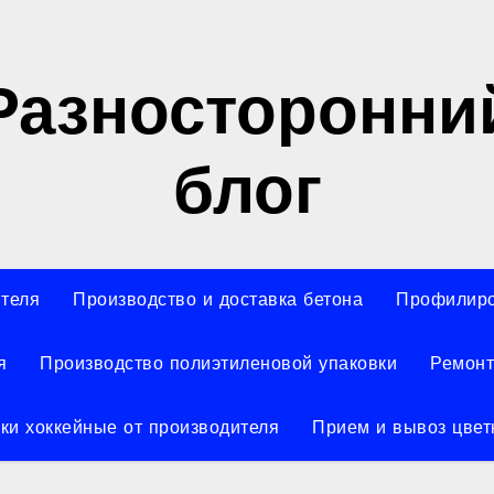
Разносторонни
блог
ителя
Производство и доставка бетона
Профилиро
я
Производство полиэтиленовой упаковки
Ремонт
ки хоккейные от производителя
Прием и вывоз цвет