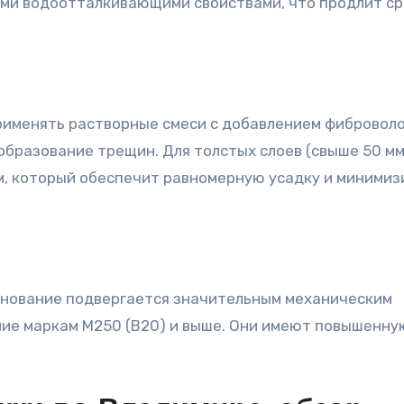
ыми водоотталкивающими свойствами, что продлит ср
применять растворные смеси с добавлением фиброволо
бразование трещин. Для толстых слоев (свыше 50 мм
м, который обеспечит равномерную усадку и минимиз
основание подвергается значительным механическим
ние маркам М250 (В20) и выше. Они имеют повышенну