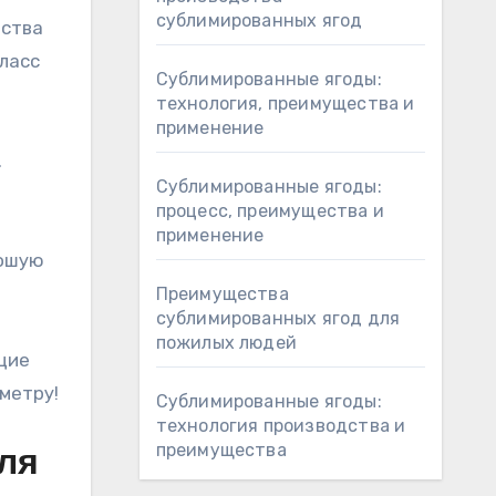
сублимированных ягод
нства
ласс
Сублимированные ягоды:
технология, преимущества и
применение
.
Сублимированные ягоды:
процесс, преимущества и
применение
рошую
Преимущества
сублимированных ягод для
пожилых людей
щие
метру!
Сублимированные ягоды:
технология производства и
преимущества
ля