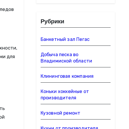
следов
Рубрики
Банкетный зал Пегас
хности,
Добыча песка во
ми для
Владимиской области
Клининговая компания
Коньки хоккейные от
производителя
ть
Кузовной ремонт
ой
Кухни от производителя