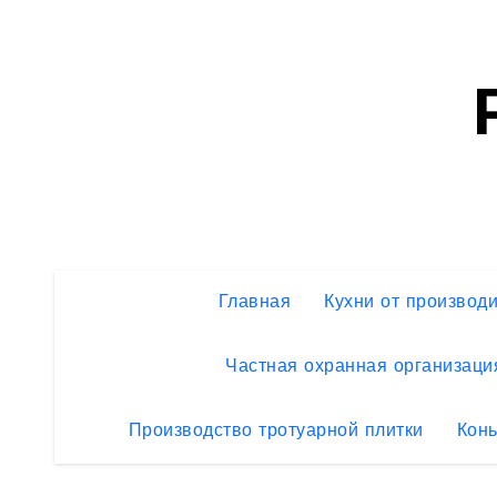
Перейти
к
содержимому
Главная
Кухни от производ
Частная охранная организаци
Производство тротуарной плитки
Конь