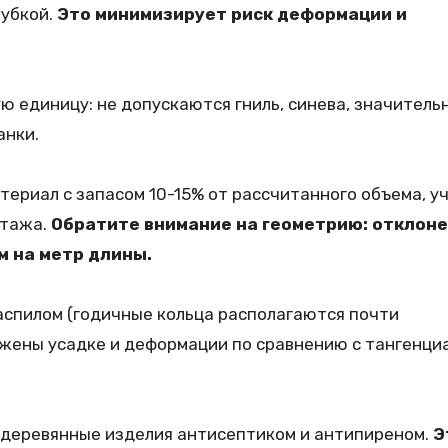
рубкой.
Это минимизирует риск деформации и
 единицу: не допускаются гниль, синева, значитель
анки.
ериал с запасом 10-15% от рассчитанного объема, у
нтажа.
Обратите внимание на геометрию: отклоне
м на метр длины.
аспилом (годичные кольца располагаются почти
ржены усадке и деформации по сравнению с тангенци
 деревянные изделия антисептиком и антипиреном.
Э