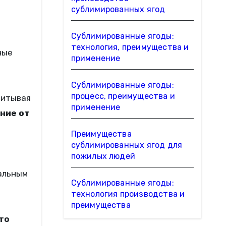
сублимированных ягод
Сублимированные ягоды:
технология, преимущества и
ные
применение
Сублимированные ягоды:
процесс, преимущества и
читывая
применение
ние от
Преимущества
сублимированных ягод для
пожилых людей
альным
Сублимированные ягоды:
технология производства и
преимущества
то