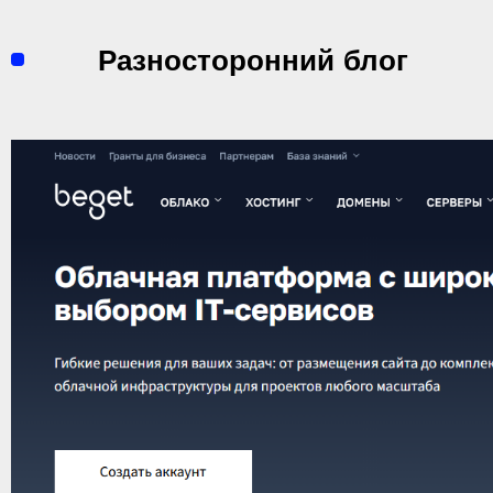
Перейти
к
Разносторонний блог
содержимому