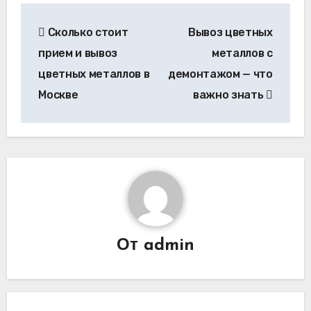
Навигация
Сколько стоит
Вывоз цветных
по
прием и вывоз
металлов с
записям
цветных металлов в
демонтажом — что
Москве
важно знать
От
admin