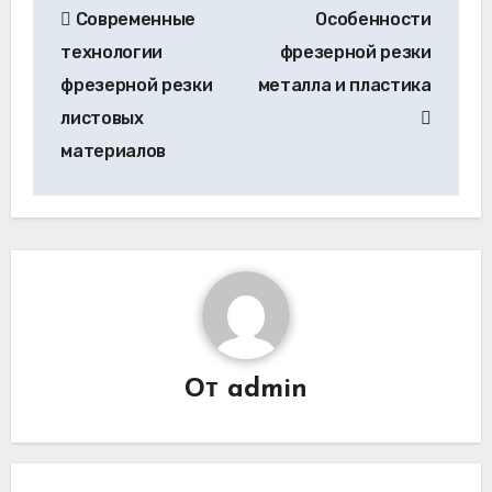
Современные
Особенности
по
технологии
фрезерной резки
записям
фрезерной резки
металла и пластика
листовых
материалов
От
admin