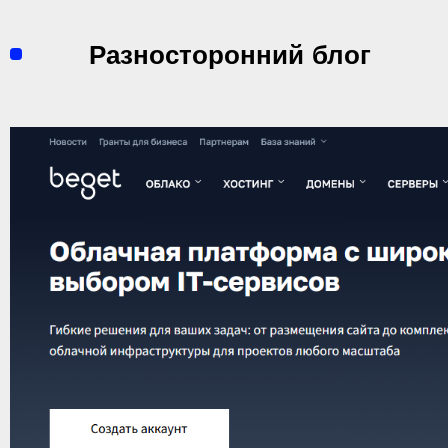
Перейти
к
Разносторонний блог
содержимому