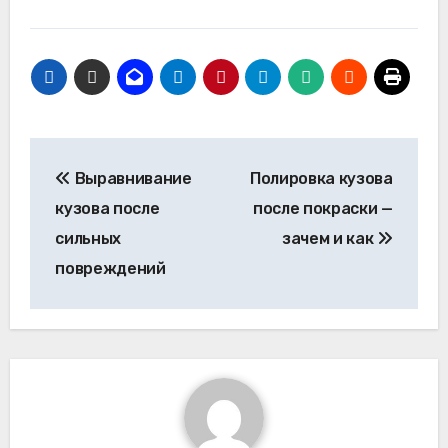
Навигация
Выравнивание
Полировка кузова
по
кузова после
после покраски —
записям
сильных
зачем и как
повреждений