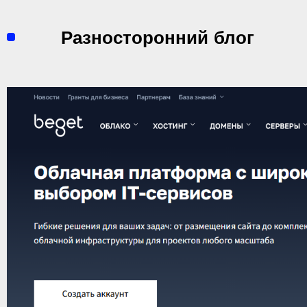
Перейти
к
Разносторонний блог
содержимому