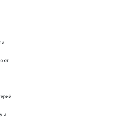
ли
о от
терий
у и