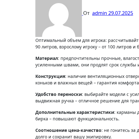
От
admin
29.07.2025
Оптимальный объем для игрока: рассчитывайте исходя из комплекта снаряжения. Юниорам подойдет саквояж на 70-
90 литров, взрослому игроку – от 100 литров и 
Материал
: предпочтительны прочные, влагост
усиленными швами, они продлят срок службы 
Конструкция
: наличие вентиляционных отверс
коньков и влажных вещей – гарантия комфорта
Удобство переноски
: выбирайте модели с ус
выдвижная ручка – отличное решение для тра
Дополнительные характеристики
: карманы 
бирка – повышают функциональность.
Соотношение цена-качество
: не гонитесь з
долго и сохранит вашу экипировку.