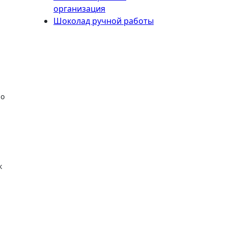
организация
Шоколад ручной работы
но
к