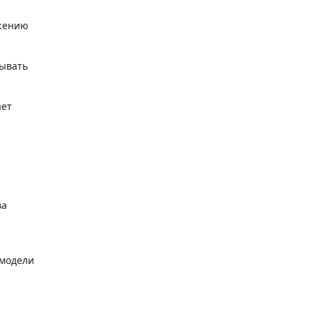
ижению
тывать
ает
ва
 модели