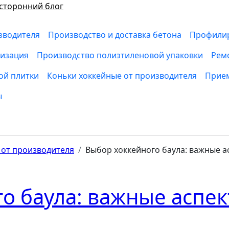
сторонний блог
зводителя
Производство и доставка бетона
Профилир
низация
Производство полиэтиленовой упаковки
Рем
ой плитки
Коньки хоккейные от производителя
Прием
ы
 от производителя
Выбор хоккейного баула: важные а
о баула: важные аспе