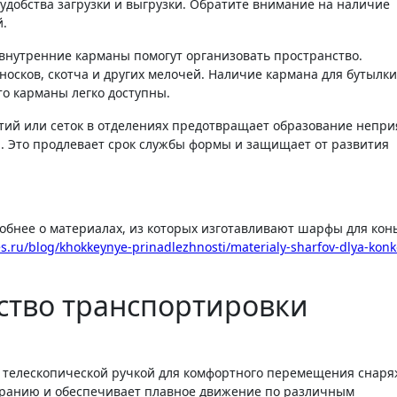
удобства загрузки и выгрузки. Обратите внимание на наличие
й.
нутренние карманы помогут организовать пространство.
осков, скотча и других мелочей. Наличие кармана для бутылки
то карманы легко доступны.
ий или сеток в отделениях предотвращает образование непр
. Это продлевает срок службы формы и защищает от развития
робнее о материалах, из которых изготавливают шарфы для кон
es.ru/blog/khokkeynye-prinadlezhnosti/materialy-sharfov-dlya-kon
бство транспортировки
й телескопической ручкой для комфортного перемещения снаря
тиранию и обеспечивает плавное движение по различным