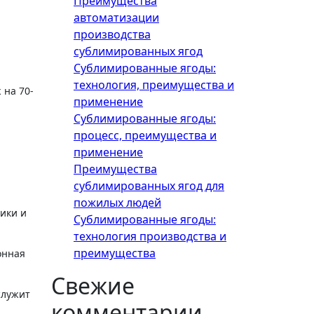
Преимущества
автоматизации
производства
сублимированных ягод
Сублимированные ягоды:
технология, преимущества и
применение
Сублимированные ягоды:
процесс, преимущества и
применение
Преимущества
сублимированных ягод для
пожилых людей
ики и
Сублимированные ягоды:
технология производства и
преимущества
онная
Свежие
служит
комментарии