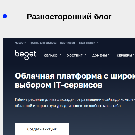
Перейти
к
Разносторонний блог
содержимому