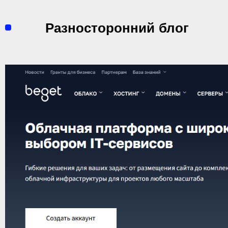
Перейти
к
Разносторонний блог
содержимому