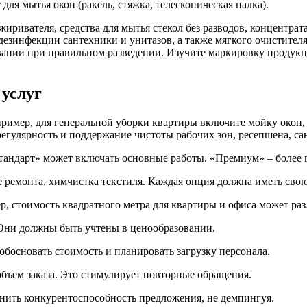
для мытья окон (ракель, стяжка, телескопическая палка).
иривателя, средства для мытья стекол без разводов, концентра
я дезинфекции сантехники и унитазов, а также мягкого очистите
ании при правильном разведении. Изучите маркировку продукци
услуг
ример, для генеральной уборки квартиры включите мойку окон, 
гулярность и поддержание чистоты рабочих зон, ресепшена, са
Стандарт» может включать основные работы. «Премиум» – более 
 ремонта, химчистка текстиля. Каждая опция должна иметь свою
 стоимость квадратного метра для квартиры и офиса может разли
Они должны быть учтены в ценообразовании.
босновать стоимость и планировать загрузку персонала.
объем заказа. Это стимулирует повторные обращения.
нить конкурентоспособность предложения, не демпингуя.