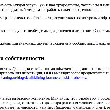
имость каждой услуги, учитывая трудозатраты, материалы и нак
за квадратный метр, за час работы, пакетные предложения.
ут распределяться обязанности, осуществляться контроль и обрат
ятие, получите необходимые разрешения и лицензии. Ознакомьт
жений для знакомых, друзей, в локальных сообществах. Сарафа
а собственности
азвития. Для старта с небольшими объемами и ограниченным к
ривлечения инвестиций, ООО выглядит более предпочтительным
l-cleaning.ru/blog/detail/klining-kommercheskikh-obektov/
.
точьтесь на базовом комплекте. Минимум, что потребуется: про
текла, пола, сантехники), два ведра (одно для моющего раствора
тки для труднодоступных мест (включая узкие щели и углы), ре