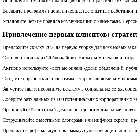
Используйте тестовые задания для оценки практических навык
Внедрите программу наставничества, где опытные работники п
Установите четкие правила коммуникации с клиентами. Персо
Привлечение первых клиентов: стратег
Предложите скидку 20% на первую уборку для всех новых зака
Составьте список из 50 ближайших жилых комплексов и отпра
Активно используйте местные онлайн-доски объявлений, публи
Создайте партнерские программы с управляющими компаниями
Запустите таргетированную рекламу в социальных сетях, орие
Соберите базу данных из 100 потенциальных корпоративных к
Организуйте бесплатный демо-день, где потенциальные клиент
Сотрудничайте с местными блогерами или инфлюенсерами, пред
Предложите реферальную программу: существующий клиент пол