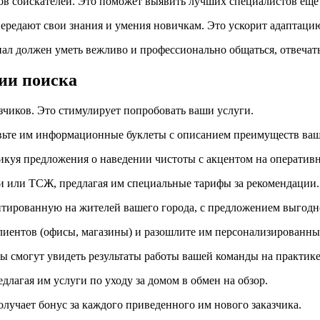
ов соискателей. Это поможет выявить лучших специалистов ещё 
ередают свои знания и умения новичкам. Это ускорит адаптаци
нал должен уметь вежливо и профессионально общаться, отвеча
ии поиска
зчиков. Это стимулирует попробовать ваши услуги.
вьте им информационные буклеты с описанием преимуществ ваш
куя предложения о наведении чистоты с акцентом на оперативно
 или ТСЖ, предлагая им специальные тарифы за рекомендации.
нтированную на жителей вашего города, с предложением выгодно
лиентов (офисы, магазины) и разошлите им персонализированны
ы смогут увидеть результаты работы вашей команды на практике
лагая им услуги по уходу за домом в обмен на обзор.
учает бонус за каждого приведенного им нового заказчика.