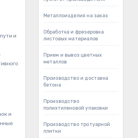
Металлоизделия на заказ
Обработка и фрезеровка
пути и
листовых материалов
е
Прием и вывоз цветных
металлов
тивного
Производство и доставка
бетона
Производство
полиэтиленовой упаковки
зок и
анные
Производство тротуарной
плитки