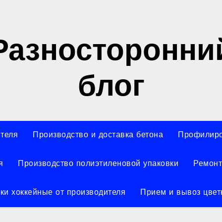
Разносторонни
блог
ителя
Производство и доставка бетона
Профилиро
я
Производство полиэтиленовой упаковки
Ремонт
ки хоккейные от производителя
Прием и вывоз цвет