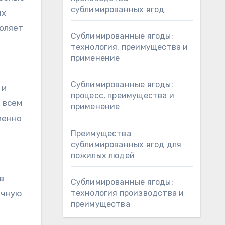
сублимированных ягод
ых
воляет
Сублимированные ягоды:
технология, преимущества и
применение
Сублимированные ягоды:
 и
процесс, преимущества и
 всем
применение
менно
Преимущества
сублимированных ягод для
пожилых людей
в
Сублимированные ягоды:
очную
технология производства и
преимущества