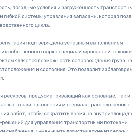
ность, погодные условия и загруженность транспортн
и гибкой системы управления запасами, которая поз
водственного цикла.
я репутация подтверждена успешным выполнением
 них собственного парка специализированной техники
ектом является возможность сопровождения груза на
естоположения и состояния. Это позволит заблаговре
я.
 ресурсов, предусматривающий как основные, так и
ючевые точки накопления материала, расположенные 
ения работ, чтобы сократить время на внутриплощад
T-решений для управления транспортными потоками
ки снабжения и уменьшить логистические издержки.