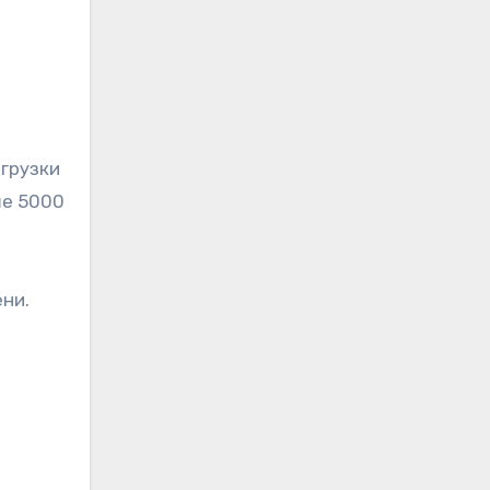
грузки
ше 5000
ни.