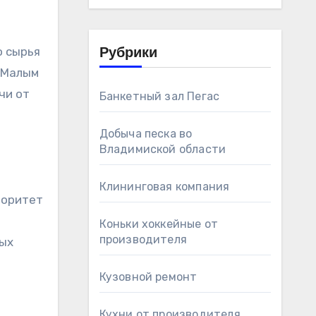
о сырья
Рубрики
 Малым
чи от
Банкетный зал Пегас
Добыча песка во
Владимиской области
Клининговая компания
иоритет
Коньки хоккейные от
производителя
ных
Кузовной ремонт
Кухни от производителя