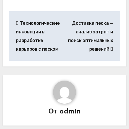
Навигация
Технологические
Доставка песка —
по
инновации в
анализ затрат и
записям
разработке
поиск оптимальных
карьеров с песком
решений
От
admin