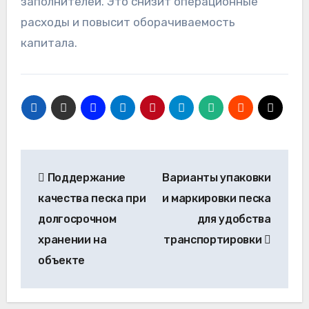
заполнителей. Это снизит операционные
расходы и повысит оборачиваемость
капитала.
Навигация
Поддержание
Варианты упаковки
по
качества песка при
и маркировки песка
записям
долгосрочном
для удобства
хранении на
транспортировки
объекте