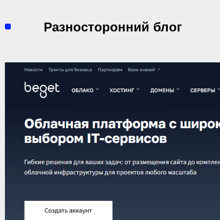
Перейти
к
Разносторонний блог
содержимому