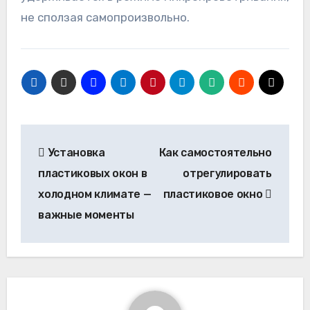
не сползая самопроизвольно.
Навигация
Установка
Как самостоятельно
по
пластиковых окон в
отрегулировать
записям
холодном климате —
пластиковое окно
важные моменты