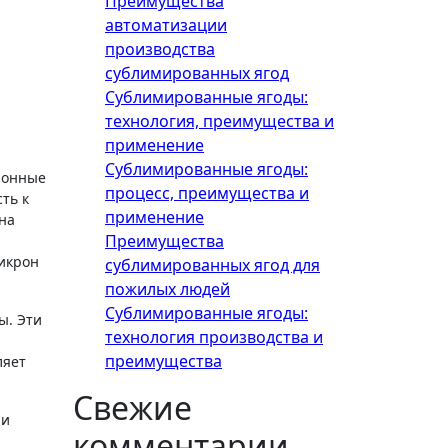
Преимущества
автоматизации
производства
сублимированных ягод
Сублимированные ягоды:
технология, преимущества и
применение
Сублимированные ягоды:
ионные
процесс, преимущества и
ть к
применение
на
Преимущества
икрон
сублимированных ягод для
пожилых людей
Сублимированные ягоды:
ы. Эти
технология производства и
преимущества
ляет
Свежие
 и
комментарии