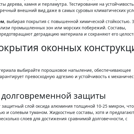
ы дерева, камня и перламутра. Тестирование на устойчивость
пречный внешний вид даже в самых суровых климатических усл
ем
, выбирая покрытия с повышенной химической стойкостью. 
близи промышленных зон или морских побережий. Составы,
предотвращают деградацию материала и сохраняют его целост
покрытия оконных конструкц
атериала выбирайте порошковое напыление, обеспечивающее
 гарантирует превосходную адгезию и устойчивость к механиче
я долговременной защиты
 защитный слой оксида алюминия толщиной 10-25 микрон, что
ю и солевым туманом. Жидкостные составы, хотя и предлагают
несколько слоев для достижения сравнимой долговечности, с
.