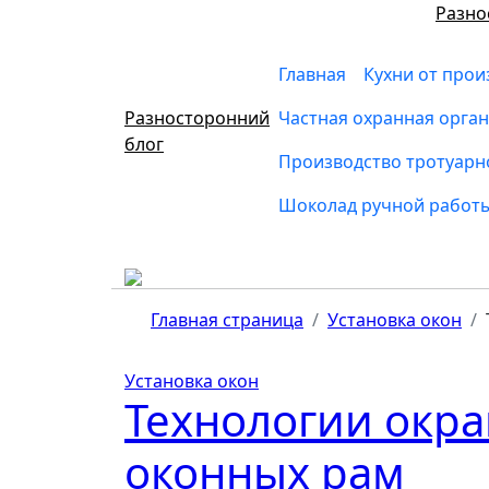
Перейти
Разно
к
содержимому
Главная
Кухни от прои
Разносторонний
Частная охранная орга
блог
Производство тротуарн
Шоколад ручной работ
Главная страница
Установка окон
Установка окон
Технологии окр
оконных рам