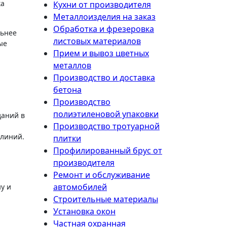
ка
Кухни от производителя
Металлоизделия на заказ
Обработка и фрезеровка
льнее
листовых материалов
ые
Прием и вывоз цветных
металлов
Производство и доставка
бетона
Производство
полиэтиленовой упаковки
даний в
Производство тротуарной
 линий.
плитки
Профилированный брус от
производителя
Ремонт и обслуживание
автомобилей
у и
Строительные материалы
Установка окон
Частная охранная