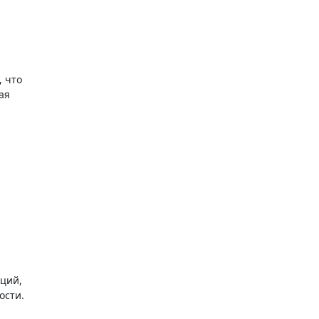
 что
ая
кций,
ости.