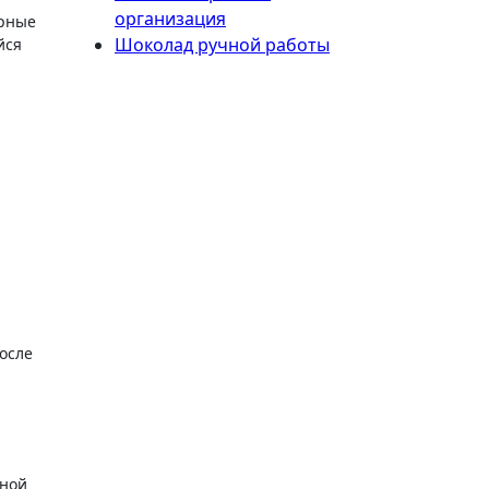
организация
ерные
Шоколад ручной работы
йся
осле
вной