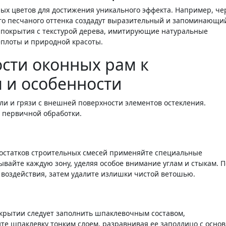
ых цветов для достижения уникального эффекта. Например, ч
ого песчаного оттенка создадут выразительный и запоминающи
ь покрытия с текстурой дерева, имитирующие натуральные
теплоты и природной красоты.
сти оконных рам к
 и особенности
ли и грязи с внешней поверхности элементов остекления.
я первичной обработки.
 остатков строительных смесей применяйте специальные
айте каждую зону, уделяя особое внимание углам и стыкам. П
 воздействия, затем удалите излишки чистой ветошью.
крытии следует заполнить шпаклевочным составом,
е шпаклевку тонким слоем, разравнивая ее заподлицо с осно