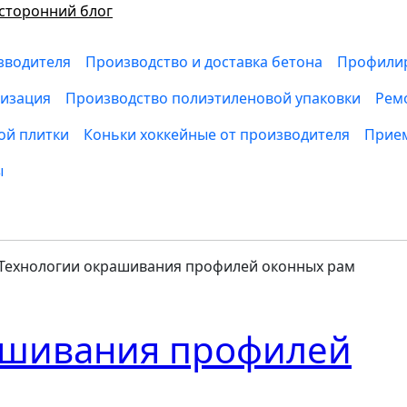
сторонний блог
зводителя
Производство и доставка бетона
Профилир
низация
Производство полиэтиленовой упаковки
Рем
ой плитки
Коньки хоккейные от производителя
Прием
ы
Технологии окрашивания профилей оконных рам
ашивания профилей