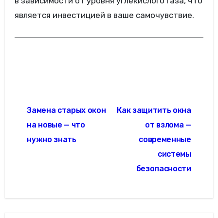
в зависимости от уровня углекислого газа, что
является инвестицией в ваше самочувствие.
Навигация
Замена старых окон
Как защитить окна
по
на новые — что
от взлома —
записям
нужно знать
современные
системы
безопасности