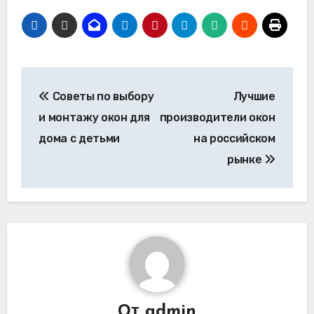
Навигация
Советы по выбору
Лучшие
по
и монтажу окон для
производители окон
записям
дома с детьми
на российском
рынке
От
admin