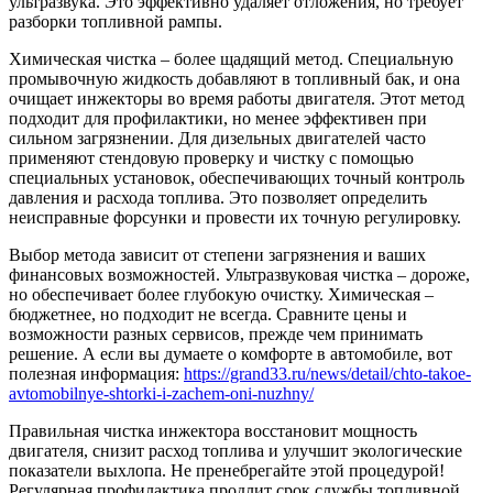
ультразвука. Это эффективно удаляет отложения, но требует
разборки топливной рампы.
Химическая чистка – более щадящий метод. Специальную
промывочную жидкость добавляют в топливный бак, и она
очищает инжекторы во время работы двигателя. Этот метод
подходит для профилактики, но менее эффективен при
сильном загрязнении. Для дизельных двигателей часто
применяют стендовую проверку и чистку с помощью
специальных установок, обеспечивающих точный контроль
давления и расхода топлива. Это позволяет определить
неисправные форсунки и провести их точную регулировку.
Выбор метода зависит от степени загрязнения и ваших
финансовых возможностей. Ультразвуковая чистка – дороже,
но обеспечивает более глубокую очистку. Химическая –
бюджетнее, но подходит не всегда. Сравните цены и
возможности разных сервисов, прежде чем принимать
решение. А если вы думаете о комфорте в автомобиле, вот
полезная информация:
https://grand33.ru/news/detail/chto-takoe-
avtomobilnye-shtorki-i-zachem-oni-nuzhny/
Правильная чистка инжектора восстановит мощность
двигателя, снизит расход топлива и улучшит экологические
показатели выхлопа. Не пренебрегайте этой процедурой!
Регулярная профилактика продлит срок службы топливной