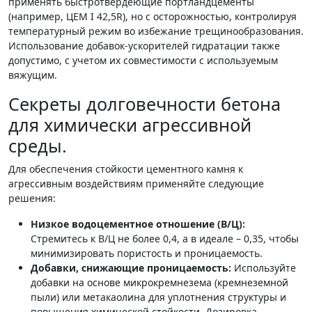
применять быстротвердеющие портландцементы
(например, ЦЕМ I 42,5R), но с осторожностью, контролируя
температурный режим во избежание трещинообразования.
Использование добавок-ускорителей гидратации также
допустимо, с учетом их совместимости с используемым
вяжущим.
Секреты долговечности бетона
для химически агрессивной
среды.
Для обеспечения стойкости цементного камня к
агрессивным воздействиям применяйте следующие
решения:
Низкое водоцементное отношение (В/Ц):
Стремитесь к В/Ц не более 0,4, а в идеале – 0,35, чтобы
минимизировать пористость и проницаемость.
Добавки, снижающие проницаемость:
Используйте
добавки на основе микрокремнезема (кремнеземной
пыли) или метакаолина для уплотнения структуры и
повышения химической стойкости. Дозировка