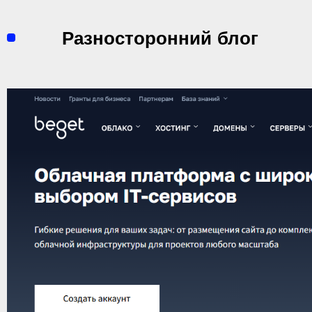
Перейти
к
Разносторонний блог
содержимому