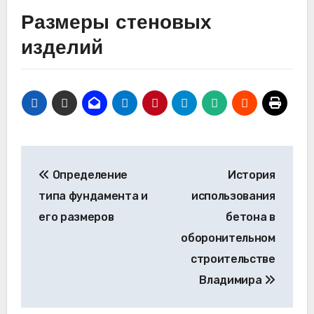
Размеры стеновых
изделий
Навигация
Определение
История
по
типа фундамента и
использования
записям
его размеров
бетона в
оборонительном
строительстве
Владимира